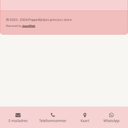
e
l
r
e
n
e
n
© 2020 - 2026 Poppedijntjes princess store
Powered by
JouwWeb
E-mailadres
Telefoonnummer
Kaart
WhatsApp