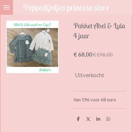
Poppedijntjes princess store
Ga
direct
naar
Pakket Abel & Lula
de
4 jaar
hoofdinhoud
€ 68,00
€ 196,00
Uitverkocht
Van 196 voor 68 euro
D
D
S
D
e
e
h
e
l
e
a
l