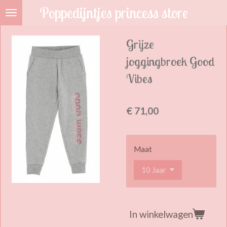
Poppedijntjes princess store
Ga
direct
naar
Grijze
de
joggingbroek Good
hoofdinhoud
Vibes
€ 71,00
Maat
In winkelwagen