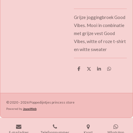
Grijze joggingbroek Good
Vibes. Mooi in combinatie
met grijze vest Good
Vibes, witte of roze t-shirt
en witte sweater
D
D
S
D
e
e
h
e
l
e
a
l
e
l
r
e
n
e
n
© 2020 - 2026 Poppedijntjes princess store
Powered by
JouwWeb
E-mailadres
Telefoonnummer
Kaart
WhatsApp