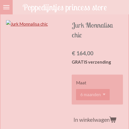
Poppedijntjes princess store
Ga
direct
naar
Jurk Monnalisa
de
chic
hoofdinhoud
€ 164,00
GRATIS verzending
Maat
In winkelwagen