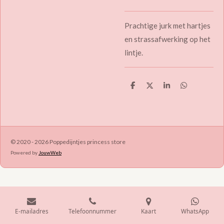
Prachtige jurk met hartjes
en strassafwerking op het
lintje.
D
D
S
D
e
e
h
e
l
e
a
l
e
l
r
e
n
e
n
© 2020 - 2026 Poppedijntjes princess store
Powered by
JouwWeb
E-mailadres
Telefoonnummer
Kaart
WhatsApp