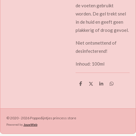
de voeten gebruikt
worden. De gel trekt snel
in de huid en geeft geen
plakkerig of droog gevoel.
Niet ontsmettend of
desïnfecterend!
Inhoud: 100ml
D
D
S
D
e
e
h
e
l
e
a
l
e
l
r
e
n
e
n
© 2020 - 2026 Poppedijntjes princess store
Powered by
JouwWeb