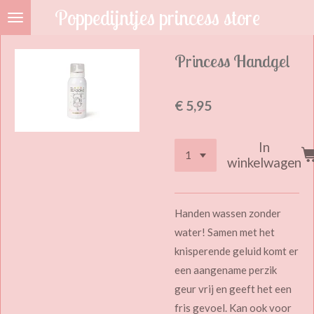
Poppedijntjes princess store
Ga
direct
naar
Princess Handgel
de
hoofdinhoud
€ 5,95
In
winkelwagen
Handen wassen zonder
water! Samen met het
knisperende geluid komt er
een aangename perzik
geur vrij en geeft het een
fris gevoel. Kan ook voor